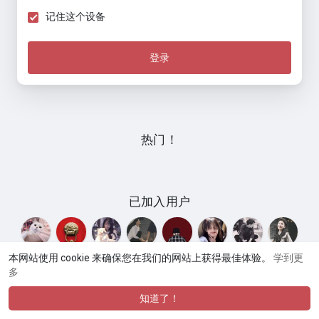
记住这个设备
登录
热门！
已加入用户
本网站使用 cookie 来确保您在我们的网站上获得最佳体验。
学到更
多
© 2026 Umate
使用条款
隐私政策
联系我们
关于
网
·
·
·
·
·
站目录
论坛交流
商品市场
网站语言
·
知道了！
·
·