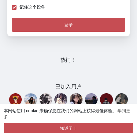
记住这个设备
登录
热门！
已加入用户
本网站使用 cookie 来确保您在我们的网站上获得最佳体验。
学到更
多
© 2026 Umate
使用条款
隐私政策
联系我们
关于
网
·
·
·
·
·
站目录
论坛交流
商品市场
网站语言
·
知道了！
·
·