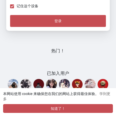
记住这个设备
登录
热门！
已加入用户
本网站使用 cookie 来确保您在我们的网站上获得最佳体验。
学到更
多
© 2026 Umate
使用条款
隐私政策
联系我们
关于
网
·
·
·
·
·
站目录
论坛交流
商品市场
网站语言
·
知道了！
·
·