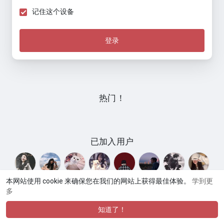
记住这个设备
登录
热门！
已加入用户
本网站使用 cookie 来确保您在我们的网站上获得最佳体验。
学到更
多
© 2026 Umate
使用条款
隐私政策
联系我们
关于
网
·
·
·
·
·
站目录
论坛交流
商品市场
网站语言
·
知道了！
·
·