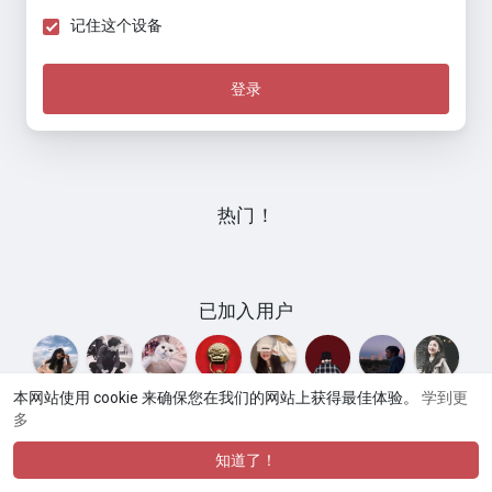
记住这个设备
登录
热门！
已加入用户
本网站使用 cookie 来确保您在我们的网站上获得最佳体验。
学到更
多
© 2026 Umate
使用条款
隐私政策
联系我们
关于
网
·
·
·
·
·
站目录
论坛交流
商品市场
网站语言
·
知道了！
·
·